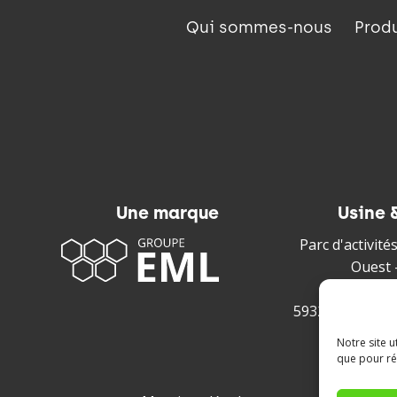
Qui sommes-nous
Prod
Une marque
Usine 
Parc d'activit
Ouest 
220 rue 
59328 Valencie
Notre site 
que pour réa