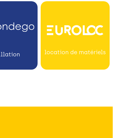
location de matériels
allation