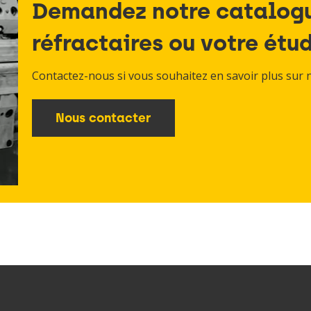
Demandez notre catalogu
réfractaires ou votre étu
Contactez-nous si vous souhaitez en savoir plus sur 
Nous contacter