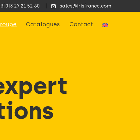
33(0)3 27 21 52 80
sales@irisfrance.com
roupe
Catalogues
Contact
expert
tions