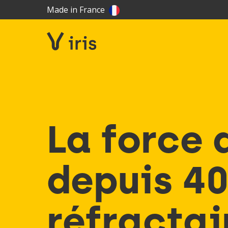
Made in France
La force 
depuis 40
réfractai