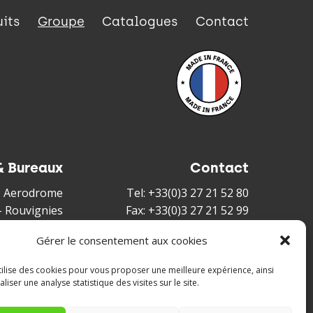
uits
Groupe
Catalogues
Contact
& Bureaux
Contact
és Aerodrome
Tel: +33(0)3 27 21 52 80
-
Rouvignies
Fax: +33(0)3 27 21 52 99
louis Duvant
Mail :
sales@irisfrance.com
Gérer le consentement aux cookies
nnes Cedex -
France
utilise des cookies pour vous proposer une meilleure expérience, ainsi
liser une analyse statistique des visites sur le site.