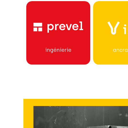
ancr
ingénierie