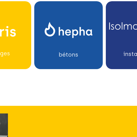
ages
inst
bétons