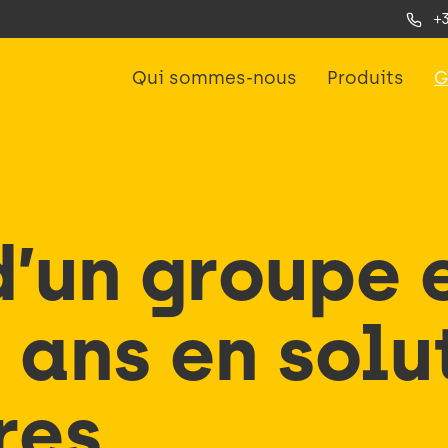
+
Qui sommes-nous
Produits
G
d’un groupe 
 ans en solu
res